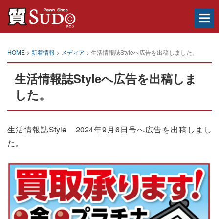
木
更
津
市、
安
心・
HOME
>
新着情報
>
メディア
>
生活情報誌Styleへ広告を出稿しました。
便
利
生活情報誌Styleへ広告を出稿しま
な
街
した。
の
質
屋
さ
生活情報誌Style 2024年9月6日号へ広告を出稿しまし
ん。
質
た。
預
か
り、
高
価
買
取
致
し